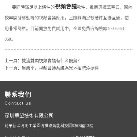
視頻會議
要同時滿足以上條件的
軟件，推薦選擇華望云，國內
較早開發移動端的視頻會議應用，且能夠滿足軟硬件互聯互通，使
用非常簡單。目前開放免費試用中，全國免費咨詢熱線400-6363-
060。
上一頁：
雙流雙顯視頻會議有什么優勢？
下一頁：
畢業季，視頻會議系統為異地招聘添捷徑
聯系我們
Contact us
深圳華望技術有限公司
龍華新區清湖工業園清祥路寶能科技園9棟B座13樓