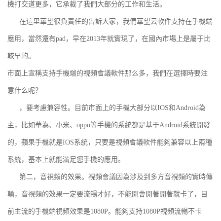
機打交道更多，它承載了我們大部分的工作和生活。
在這里華望很負責任的告訴大家，我們華望云軟件支持在手機端
應用，當然還有pad，早在2013年就實現了，在國內市場上是屬于比
較早的。
市面上宣稱支持手機端的視頻會議軟件那么多，我們在選擇時要注
意什么呢？
，要考慮兼容性。目前市面上的手機大部分以IOS和Android為
主，比如華為、小米、oppo等手機的系統都是基于Android系統開發
的，蘋果手機就是IOS系統，只要是視頻會議軟件能夠兼容以上兩種
系統，基本上就能滿足您手機的應用。
第二，音視頻的效果。視頻會議因為涉及到多方音視頻的實時傳
輸，音視頻的效果一定要流暢才好，不能開會開著開著就卡了，目
前主流的手機端視頻效果是1080P。能夠支持1080P視頻流暢不卡