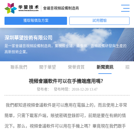
會議音視頻設備制造商
獲取報價及方案
試用體驗
深圳華望技術有限公司
是一家會議音視頻設備制造商，
集視頻會議、攝像機、音頻設備研發與生產的
高新技術企業。
聯系我們
關于華望
榮譽資質
新聞資訊
招商
視頻會議軟件可以在手機端應用嗎？
發布者： 發布時間：2018-12-20 13:47
我們都知道視頻會議軟件是可以應用在電腦上的，而且使用上非常
簡單，只需下載客戶端，賬號密碼登錄即可，前期是要在有網的情
況下。那么，視頻會議軟件可以用在手機上嗎？畢竟現在我們跟手