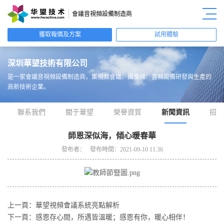
會議音視頻設備制造商
獲取報價及方案
試用體驗
深圳華望技術有限公司
是一家會議音視頻設備制造商，
集視頻會議、攝像機、音頻設備研發與生產的
高新技術企業。
聯系我們
關于華望
榮譽資質
新聞資訊
招商
師恩深似海，傾心暖春華
發布者： 發布時間：2021-09-10 11:36
上一頁：
華望視頻會議系統亮點解析
下一頁：
感恩存心間，所遇皆溫暖；感恩有你，暖心相伴！